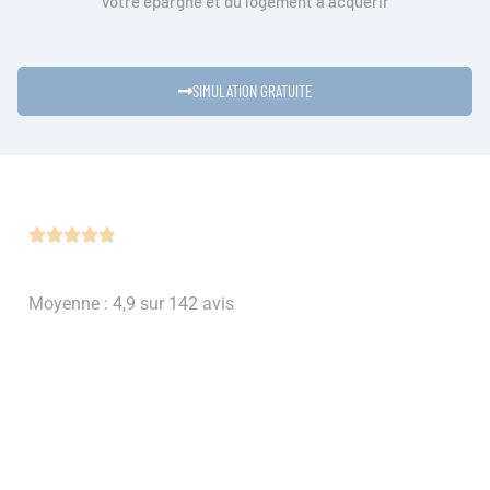
votre épargne et du logement à acquérir
SIMULATION GRATUITE





Moyenne : 4,9 sur 142 avis