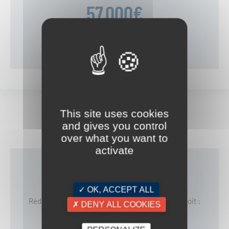
57,000
€
de réduction d'impôts
Simulation Loi Pinel Outremer 2026 N°3
This site uses cookies
and gives you control
Investissement de 300 000€
over what you want to
activate
A) Engagement de location sur
6 ans
(Taux 21,5 %)
✓ OK, ACCEPT ALL
Réduction d’impôts de
10750€/an
durant 6 ans, soit :
✗ DENY ALL COOKIES