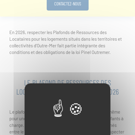
CONTACTEZ-NOUS
En 2026, respecter les Plafonds de Ressources des
Locataires pour les logements situés dans les territoires et
collectivités d’Outre-Mer fait partie intégrante des
conditions et des obligations de la loi Pinel Outremer.
LE PLAFOND DE RESSOURCES DES
LOCATAIRES LOI PINEL OUTRE-MER 2026
Le plafond de ressources des locataires n’est pas le même
pour une personne vivant seule ou un foyer avec 2 enfants à
charge. Tous les Baux de location Pinel Outremer signés
entre le 1er janvier et le 31 décembre 2026 doivent respecter