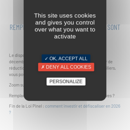
This site uses cookies
and gives you control
REMPLACEMENT PINEL 2026 : QUELLES SONT
over what you want to
LES ALTERNATIVES ?
activate
Le dispositif de défiscalisation Pinel a disparu le 31
✓ OK, ACCEPT ALL
décembre 2024, désormais si vous souhaitez profiter de
✗ DENY ALL COOKIES
réduction d’impôts dans des investissements immobiliers,
vous pouvez
nous contacter.
PERSONALIZE
Zoom sur les autres lois de défiscalisation !
Remplacement Pinel 2026 : quelles sont les alternatives ?
Fin de la Loi Pinel :
comment investir et défiscaliser en 2026
?