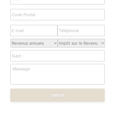
E-
Téléphone
*
mail
*
Revenus
Impôt
annuels
*
sur
le
Sujet
Revenu
*
Message