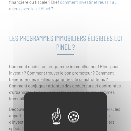
financière ou fiscale ? Bref
comment investir et réussir au
mieux avec la loi Pinel
?
LES PROGRAMMES IMMOBILIERS ÉLIGIBLES LOI
PINEL ?
Comment choisir un programme immobilier neuf Pinel pour
investir ? Comment trouver le bon promoteur ? Comment
bénéficier des meilleurs garanties de constructions ?
Comment conjuguer attentes des acquéreurs et contraintes
d’urbanisme ? Découvrez notre sélection de programmes
immobiliers neufs pour investir avec la loi Pinel.
Découvrez les
Derniers Programmes Immobiliers Pinel +
, les
appartements éligibles et bon nombre de programmes
d’investissement des principaux promoteurs immobiliers
spécialisés dans le neuf.