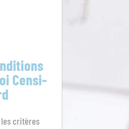
nditions
Loi Censi-
rd
 les critères