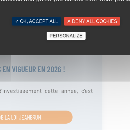
✓ OK, ACCEPT ALL
✗ DENY ALL COOKIES
PERSONALIZE
S EN VIGUEUR EN 2026 !
’investissement cette année, c’est
E LA LOI JEANBRUN