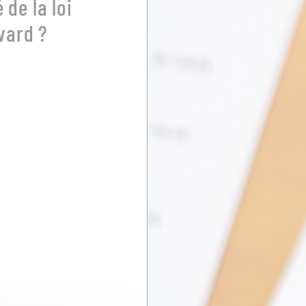
é de la loi
vard ?