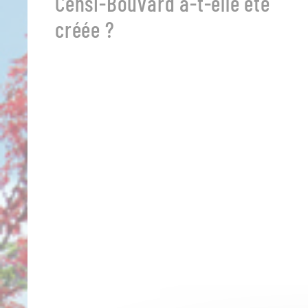
Censi-Bouvard a-t-elle été
créée ?