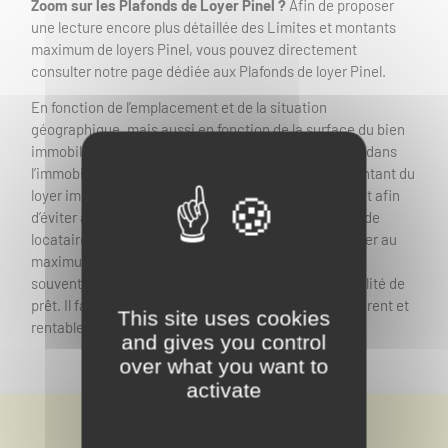
Zoom sur les Plafonds de Loyer Pinel ?
Afin de proposer
une lecture encore plus détaillée des Limites et montants
maximum de loyers Pinel, vous pouvez directement
consulter notre page dédiée aux Plafonds de loyer Pinel.
En fonction de l’emplacement et de la situation
géographique, mais aussi en fonction de la surface du bien
immobilier. Il est important dans le dispositif Pinel et dans
l’immobilier en général de ne pas faire d’erreur, le montant du
loyer impactant fortement le potentiel locatif. Aussi et afin
d’éviter au maximum une carence locative (absence de
locataire durant une période donnée) et de rentabiliser au
maximum son investissement locatif pour lequel très
souvent il est nécessaire de rembourser une mensualité de
prêt. Il faut donc calculer et offrir un loyer juste, cohérent et
This site uses cookies
rentable.
and gives you control
over what you want to
activate