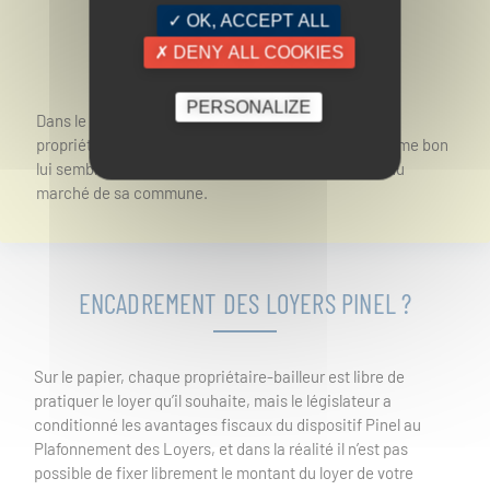
✓ OK, ACCEPT ALL
NOTE
✗ DENY ALL COOKIES
PERSONALIZE
Dans le cadre d’un renouvellement de bail pinel, le
propriétaire ne pourra pas augmenter son loyer comme bon
lui semble : la majoration est contrôlée par les prix du
marché de sa commune.
ENCADREMENT DES LOYERS PINEL ?
Sur le papier, chaque propriétaire-bailleur est libre de
pratiquer le loyer qu’il souhaite, mais le législateur a
conditionné les avantages fiscaux du dispositif Pinel au
Plafonnement des Loyers, et dans la réalité il n’est pas
possible de fixer librement le montant du loyer de votre