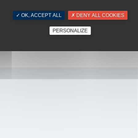
✓ OK, ACCEPT ALL
✗ DENY ALL COOKIES
ar région pour trouver le bien qui
PERSONALIZE