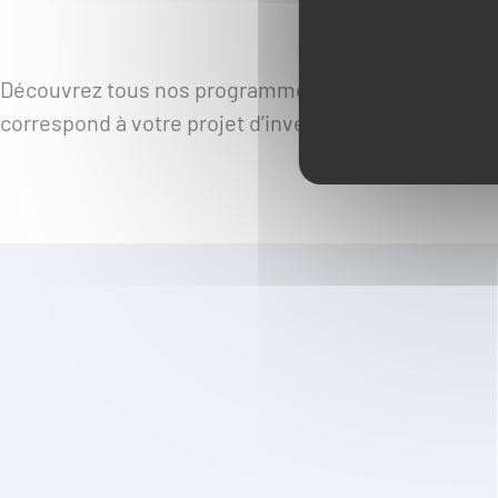
Découvrez tous nos programmes immobiliers région p
correspond à votre projet d’investissement.