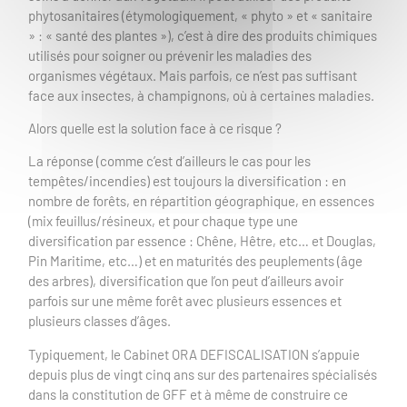
phytosanitaires (étymologiquement, « phyto » et « sanitaire
» : « santé des plantes »), c’est à dire des produits chimiques
utilisés pour soigner ou prévenir les maladies des
organismes végétaux. Mais parfois, ce n’est pas suffisant
face aux insectes, à champignons, où à certaines maladies.
Alors quelle est la solution face à ce risque ?
La réponse (comme c’est d’ailleurs le cas pour les
tempêtes/incendies) est toujours la diversification : en
nombre de forêts, en répartition géographique, en essences
(mix feuillus/résineux, et pour chaque type une
diversification par essence : Chêne, Hêtre, etc… et Douglas,
Pin Maritime, etc…) et en maturités des peuplements (âge
des arbres), diversification que l’on peut d’ailleurs avoir
parfois sur une même forêt avec plusieurs essences et
plusieurs classes d’âges.
Typiquement, le Cabinet ORA DEFISCALISATION s’appuie
depuis plus de vingt cinq ans sur des partenaires spécialisés
dans la constitution de GFF et à même de construire ce