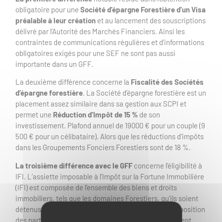
obligatoire pour une
Société d’épargne Forestière d’un Visa
préalable à leur création
et au lancement des souscriptions
délivré par l’Autorité des Marchés Financiers. Ainsi les
contraintes de communications régulières et d’informations
obligatoires exigés pour une SEF ne sont pas aussi
importante dans un GFF.
La deuxième différence concerne la
Fiscalité des Sociétés
d’épargne forestière
. La Société d’épargne forestière est un
placement assez similaire dans sa gestion aux SCPI et
permet une
Réduction d’Impôt de 15 %
de son
investissement. Plafond annuel de 19000 € pour un couple (9
500 € pour un célibataire). Alors que les réductions d’impôts
dans les Groupements Fonciers Forestiers sont de 18 %.
La troisième différence avec le GFF
concerne l’éligibilité à
IFI. L’assiette imposable à l’Impôt sur la Fortune Immobilière
(IFI) est composée de l’ensemble des biens et droits
immobiliers, tels que les domaines Forestiers, qu’ils soient
détenus directement ou indirectement. Ainsi la composition
des parts de SEP (Société d’Épargne Forestière) entrent