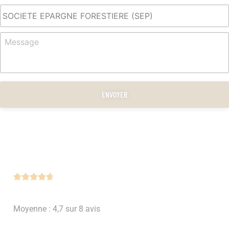
le
Sujet
Revenu
*
Message





Moyenne : 4,7 sur 8 avis