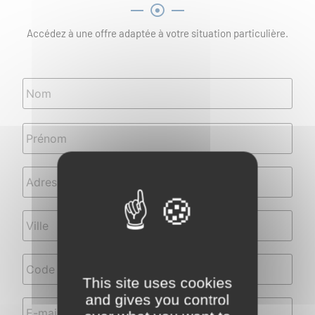
Accédez à une offre adaptée à votre situation particulière.
Nom
*
Adresse
*
This site uses cookies
E-
Téléphone
*
and gives you control
mail
*