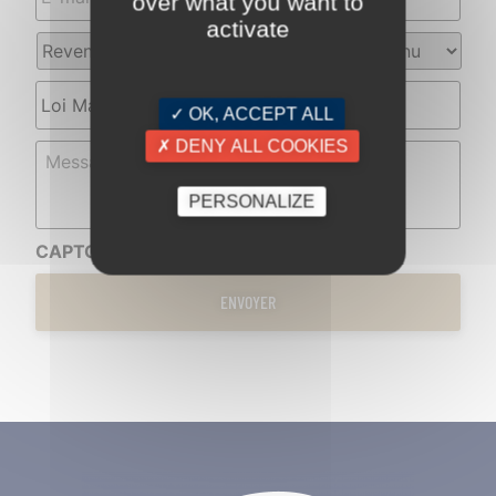
over what you want to
activate
Revenus
Impôt
annuels
*
sur
le
Sujet
Revenu
*
✓ OK, ACCEPT ALL
Message
✗ DENY ALL COOKIES
PERSONALIZE
CAPTCHA